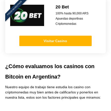
PESOS ARGENTINOS
20 Bet
100% hasta 90,000 ARS
Apuestas deportivas
Criptomonedas
Visitar Casino
¿Cómo evaluamos los casinos con
Bitcoin en Argentina?
Nuestro equipo de trabajo tiene estudia los casino con
criptomonedas muy bien antes de calificarlos y ponerlos en
nuestra lista, estos son los factores principales que miramos: