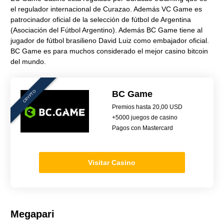
el regulador internacional de Curazao. Además VC Game es
patrocinador oficial de la selección de fútbol de Argentina
(Asociación del Fútbol Argentino). Además BC Game tiene al
jugador de fútbol brasilieno David Luiz como embajador oficial.
BC Game es para muchos considerado el mejor casino bitcoin
del mundo.
CRYPTO
BC Game
Premios hasta 20,00 USD
+5000 juegos de casino
Pagos con Mastercard
Visitar Casino
Megapari