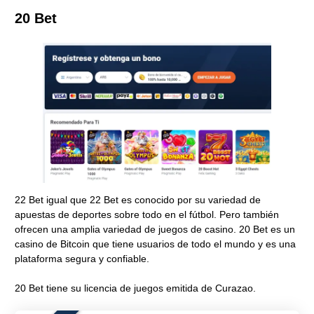
20 Bet
22 Bet igual que 22 Bet es conocido por su variedad de
apuestas de deportes sobre todo en el fútbol. Pero también
ofrecen una amplia variedad de juegos de casino. 20 Bet es un
casino de Bitcoin que tiene usuarios de todo el mundo y es una
plataforma segura y confiable.
20 Bet tiene su licencia de juegos emitida de Curazao.