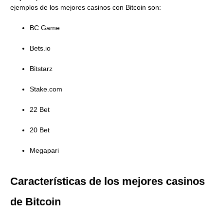
ejemplos de los mejores casinos con Bitcoin son:
BC Game
Bets.io
Bitstarz
Stake.com
22 Bet
20 Bet
Megapari
Características de los mejores casinos
de Bitcoin