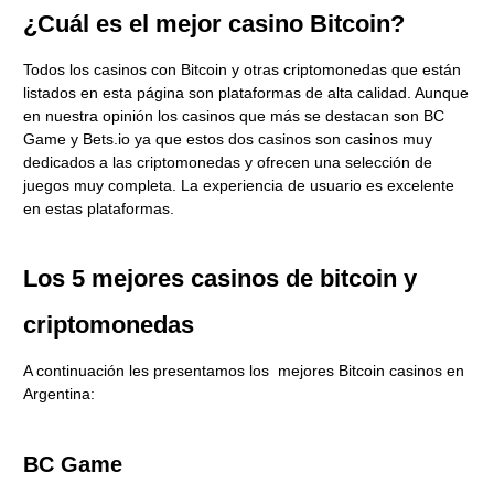
¿Cuál es el mejor casino Bitcoin?
Todos los casinos con Bitcoin y otras criptomonedas que están
listados en esta página son plataformas de alta calidad. Aunque
en nuestra opinión los casinos que más se destacan son BC
Game y Bets.io ya que estos dos casinos son casinos muy
dedicados a las criptomonedas y ofrecen una selección de
juegos muy completa. La experiencia de usuario es excelente
en estas plataformas.
Los 5 mejores casinos de bitcoin y
criptomonedas
A continuación les presentamos los mejores Bitcoin casinos en
Argentina:
BC Game