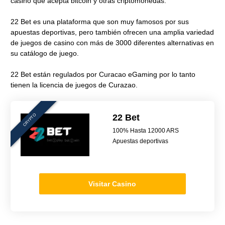
casino que acepta bitcoin y otras criptomonedas.
22 Bet es una plataforma que son muy famosos por sus
apuestas deportivas, pero también ofrecen una amplia variedad
de juegos de casino con más de 3000 diferentes alternativas en
su catálogo de juego.
22 Bet están regulados por Curacao eGaming por lo tanto
tienen la licencia de juegos de Curazao.
CRYPTO
22 Bet
100% Hasta 12000 ARS
Apuestas deportivas
Visitar Casino