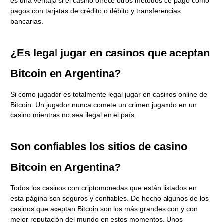
es una ventaja si el casino ofrece otros métodos de pago como
pagos con tarjetas de crédito o débito y transferencias
bancarias.
¿Es legal jugar en casinos que aceptan
Bitcoin en Argentina?
Si como jugador es totalmente legal jugar en casinos online de
Bitcoin. Un jugador nunca comete un crimen jugando en un
casino mientras no sea ilegal en el país.
Son confiables los sitios de casino
Bitcoin en Argentina?
Todos los casinos con criptomonedas que están listados en
esta página son seguros y confiables. De hecho algunos de los
casinos que aceptan Bitcoin son los más grandes con y con
mejor reputación del mundo en estos momentos. Unos