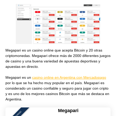
Megapari es un casino online que acepta Bitcoin y 20 otras
criptomonedas. Megapari ofrece más de 2000 diferentes juegos
de casino y una buena variedad de apuestas deportivas y
apuestas en directo.
Megapari es un
casino online en Argentina con Mercadopago
por lo que se ha hecho muy popular en el país. Megapari es
considerado un casino confiable y seguro para jugar con cripto
y es uno de los mejores casinos Bitcoin que más se destaca en
Argentina.
Megapari