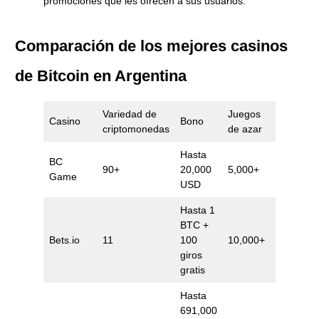
promociones que les ofrecen a sus usuarios.
Comparación de los mejores casinos
de Bitcoin en Argentina
Variedad de
Juegos
Apuestas
Casino
Bono
criptomonedas
de azar
deportiva
Hasta
BC
90+
20,000
5,000+
Si
Game
USD
Hasta 1
BTC +
Bets.io
11
100
10,000+
Si
giros
gratis
Hasta
691,000