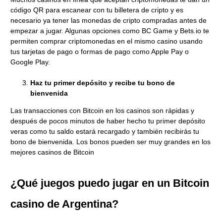
código QR para escanear con tu billetera de cripto y es
necesario ya tener las monedas de cripto compradas antes de
empezar a jugar. Algunas opciones como BC Game y Bets.io te
permiten comprar criptomonedas en el mismo casino usando
tus tarjetas de pago o formas de pago como Apple Pay o
Google Play.
Haz tu primer depósito y recibe tu bono de
bienvenida
Las transacciones con Bitcoin en los casinos son rápidas y
después de pocos minutos de haber hecho tu primer depósito
veras como tu saldo estará recargado y también recibirás tu
bono de bienvenida. Los bonos pueden ser muy grandes en los
mejores casinos de Bitcoin
¿Qué juegos puedo jugar en un Bitcoin
casino de Argentina?