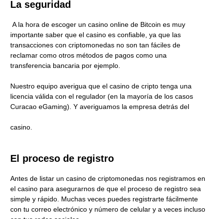
La seguridad
A la hora de escoger un casino online de Bitcoin es muy
importante saber que el casino es confiable, ya que las
transacciones con criptomonedas no son tan fáciles de
reclamar como otros métodos de pagos como una
transferencia bancaria por ejemplo.
Nuestro equipo averigua que el casino de cripto tenga una
licencia válida con el regulador (en la mayoría de los casos
Curacao eGaming). Y averiguamos la empresa detrás del
casino.
El proceso de registro
Antes de listar un casino de criptomonedas nos registramos en
el casino para asegurarnos de que el proceso de registro sea
simple y rápido. Muchas veces puedes registrarte fácilmente
con tu correo electrónico y número de celular y a veces incluso