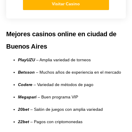
Visitar Casino
Mejores casinos online en ciudad de
Buenos Aires
PlayUZU
– Amplia variedad de torneos
Betsson
– Muchos años de experiencia en el mercado
Codere
– Variedad de métodos de pago
Megapari
– Buen programa VIP
20bet
– Salón de juegos con amplia variedad
22bet
– Pagos con criptomonedas