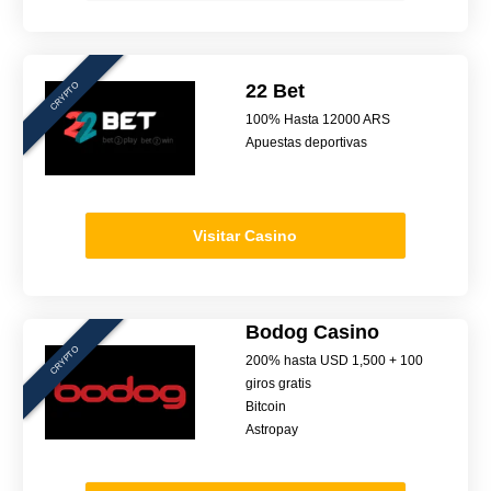
CRYPTO
22 Bet
100% Hasta 12000 ARS
Apuestas deportivas
Visitar Casino
Bodog Casino
CRYPTO
200% hasta USD 1,500 + 100
giros gratis
Bitcoin
Astropay