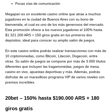
Pocas vías de comunicación
Megapari es un excelente casino online que atrae a muchos
jugadores en la ciudad de Buenos Aires con su bono de
bienvenida, el cual es uno de los más generosos del mercado.
Esta promoción ofrece a los nuevos jugadores el 100% hasta
$1.321.200 ARS + 150 giros gratis en tus primeros dos
depósitos, ideal para conocer su amplio salón de juegos.
En este casino online podrás realizar transacciones con más de
10 criptomonedas, como Bitcoin, Litecoin, Dogecoin, entre
otras. Su salón de juegos se compone por más de 3.000 títulos
diferentes que incluyen las tragamonedas, juegos de mesa,
casino en vivo, apuestas deportivas y más. Además, podrás
disfrutar de un maravilloso programa VIP de varios niveles con
premios increíbles.
20bet – 150% hasta $190.000 ARS + 180
giros gratis