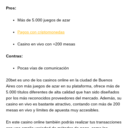
Pros:
Más de 5.000 juegos de azar
Pagos con criptomonedas
Casino en vivo con +200 mesas
Contras:
Pocas vías de comunicación
20bet es uno de los casinos online en la ciudad de Buenos
Aires con más juegos de azar en su plataforma, ofrece más de
5.000 títulos diferentes de alta calidad que han sido diseñados
por los más reconocidos proveedores del mercado. Además, su
casino en vivo es bastante atractivo, contando con más de 200
mesas en vivo y límites de apuesta muy accesibles.
En este casino online también podrás realizar tus transacciones
con una amplia variedad de métodos de pago, como las