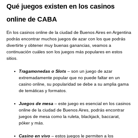
Qué juegos existen en los casinos
online de CABA
En los casinos online de la ciudad de Buenos Aires en Argentina
podrás encontrar muchos juegos de azar con los que podrás
divertirte y obtener muy buenas ganancias, veamos a
continuación cuáles son los juegos más populares en estos
sitios.
Tragamonedas o Slots
– son un juego de azar
extremadamente popular que no puede faltar en un
casino online, su popularidad se debe a su amplia gama
de temáticas y formatos.
Juegos de mesa
– este juego es esencial en los casinos
online de la ciudad de Buenos Aires, podrás encontrar
juegos de mesa como la ruleta, blackjack, baccarat,
póker y más.
Casino en vivo
– estos juegos le permiten a los