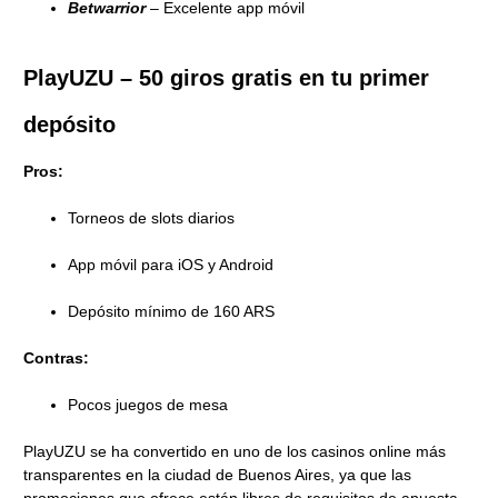
Betwarrior
– Excelente app móvil
PlayUZU – 50 giros gratis en tu primer
depósito
Pros:
Torneos de slots diarios
App móvil para iOS y Android
Depósito mínimo de 160 ARS
Contras:
Pocos juegos de mesa
PlayUZU se ha convertido en uno de los casinos online más
transparentes en la ciudad de Buenos Aires, ya que las
promociones que ofrece están libres de requisitos de apuesta.