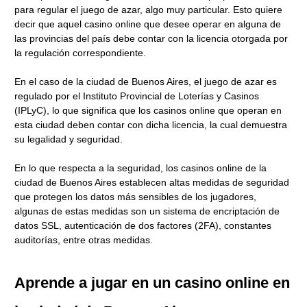
para regular el juego de azar, algo muy particular. Esto quiere
decir que aquel casino online que desee operar en alguna de
las provincias del país debe contar con la licencia otorgada por
la regulación correspondiente.
En el caso de la ciudad de Buenos Aires, el juego de azar es
regulado por el Instituto Provincial de Loterías y Casinos
(IPLyC), lo que significa que los casinos online que operan en
esta ciudad deben contar con dicha licencia, la cual demuestra
su legalidad y seguridad.
En lo que respecta a la seguridad, los casinos online de la
ciudad de Buenos Aires establecen altas medidas de seguridad
que protegen los datos más sensibles de los jugadores,
algunas de estas medidas son un sistema de encriptación de
datos SSL, autenticación de dos factores (2FA), constantes
auditorías, entre otras medidas.
Aprende a jugar en un casino online en