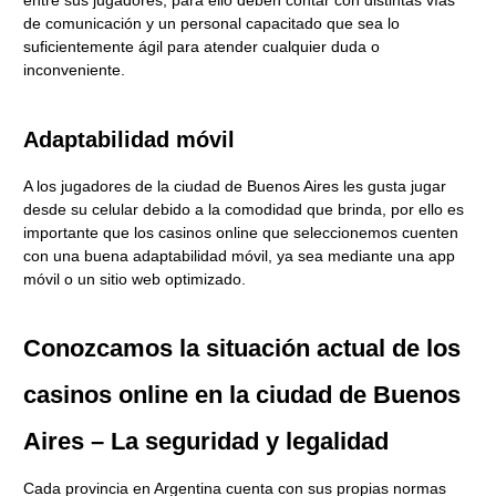
de comunicación y un personal capacitado que sea lo
suficientemente ágil para atender cualquier duda o
inconveniente.
Adaptabilidad móvil
A los jugadores de la ciudad de Buenos Aires les gusta jugar
desde su celular debido a la comodidad que brinda, por ello es
importante que los casinos online que seleccionemos cuenten
con una buena adaptabilidad móvil, ya sea mediante una app
móvil o un sitio web optimizado.
Conozcamos la situación actual de los
casinos online en la ciudad de Buenos
Aires – La seguridad y legalidad
Cada provincia en Argentina cuenta con sus propias normas