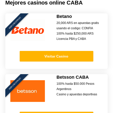
Mejores casinos online CABA
Betano
MERCADO PAGO
20,000 ARS en apuestas gratis
usando el codigo: CONFIA
100% hasta $250,000 ARS
Licencia PBA y CABA
Visitar Casino
Betsson CABA
MERCADO PAGO
100% hasta $50.000 Pesos
Argentinos
Casino y apuestas deportivas