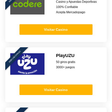
Casino y Apuestas Deportivas
100% Confiable
Acepta Mercadopago
Visitar Casino
MERCADO PAGO
PlayUZU
50 giros gratis
3000+ juegos
Visitar Casino