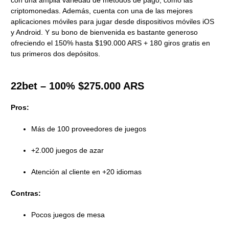
criptomonedas. Además, cuenta con una de las mejores
aplicaciones móviles para jugar desde dispositivos móviles iOS
y Android. Y su bono de bienvenida es bastante generoso
ofreciendo el 150% hasta $190.000 ARS + 180 giros gratis en
tus primeros dos depósitos.
22bet – 100% $275.000 ARS
Pros:
Más de 100 proveedores de juegos
+2.000 juegos de azar
Atención al cliente en +20 idiomas
Contras:
Pocos juegos de mesa