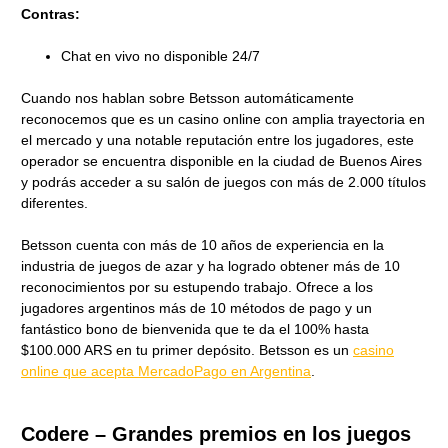
Contras:
Chat en vivo no disponible 24/7
Cuando nos hablan sobre Betsson automáticamente
reconocemos que es un casino online con amplia trayectoria en
el mercado y una notable reputación entre los jugadores, este
operador se encuentra disponible en la ciudad de Buenos Aires
y podrás acceder a su salón de juegos con más de 2.000 títulos
diferentes.
Betsson cuenta con más de 10 años de experiencia en la
industria de juegos de azar y ha logrado obtener más de 10
reconocimientos por su estupendo trabajo. Ofrece a los
jugadores argentinos más de 10 métodos de pago y un
fantástico bono de bienvenida que te da el 100% hasta
$100.000 ARS en tu primer depósito. Betsson es un
casino
online que acepta MercadoPago en Argentina
.
Codere – Grandes premios en los juegos