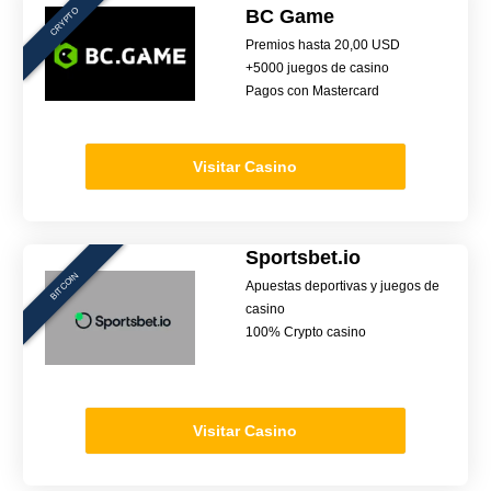
CRYPTO
BC Game
Premios hasta 20,00 USD
+5000 juegos de casino
Pagos con Mastercard
Visitar Casino
Sportsbet.io
BITCOIN
Apuestas deportivas y juegos de
casino
100% Crypto casino
Visitar Casino