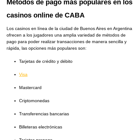
Métodos de pago más populares en los
casinos online de CABA
Los casinos en línea de la ciudad de Buenos Aires en Argentina
ofrecen a los jugadores una amplia variedad de métodos de
pago para poder realizar transacciones de manera sencilla y
rápida, las opciones más populares son:
Tarjetas de crédito y débito
Visa
Mastercard
Criptomonedas
Transferencias bancarias
Billeteras electrónicas
Tarjetas prepago