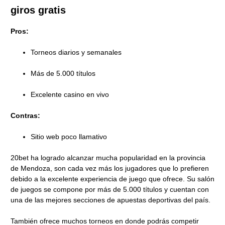
giros gratis
Pros:
Torneos diarios y semanales
Más de 5.000 títulos
Excelente casino en vivo
Contras:
Sitio web poco llamativo
20bet ha logrado alcanzar mucha popularidad en la provincia
de Mendoza, son cada vez más los jugadores que lo prefieren
debido a la excelente experiencia de juego que ofrece. Su salón
de juegos se compone por más de 5.000 títulos y cuentan con
una de las mejores secciones de apuestas deportivas del país.
También ofrece muchos torneos en donde podrás competir