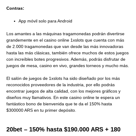
Contras:
App móvil solo para Android
Los amantes a las máquinas tragamonedas podrán divertirse
grandemente en el casino online 1xslots que cuenta con más
de 2.000 tragamonedas que van desde las más innovadoras
hasta las más clásicas, también ofrece muchos de estos juegos
con increíbles botes progresivos. Además, podrás disfrutar de
juegos de mesa, casino en vivo, grandes torneos y mucho más.
El salón de juegos de 1xslots ha sido diseñado por los más
reconocidos proveedores de la industria, por ello podrás
encontrar juegos de alta calidad, con los mejores gráficos y
diseños muy llamativos. En este casino online te espera un
fantástico bono de bienvenida que te da el 150% hasta
$300000 ARS en tu primer depósito.
20bet – 150% hasta $190.000 ARS + 180