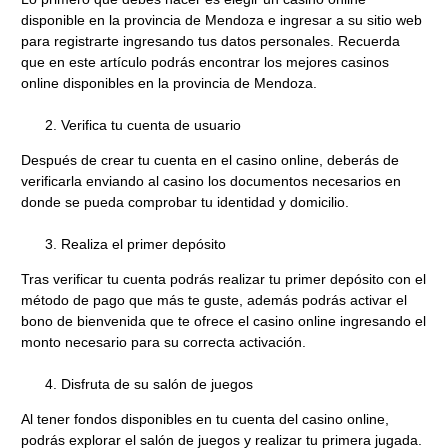
disponible en la provincia de Mendoza e ingresar a su sitio web
para registrarte ingresando tus datos personales. Recuerda
que en este artículo podrás encontrar los mejores casinos
online disponibles en la provincia de Mendoza.
Verifica tu cuenta de usuario
Después de crear tu cuenta en el casino online, deberás de
verificarla enviando al casino los documentos necesarios en
donde se pueda comprobar tu identidad y domicilio.
Realiza el primer depósito
Tras verificar tu cuenta podrás realizar tu primer depósito con el
método de pago que más te guste, además podrás activar el
bono de bienvenida que te ofrece el casino online ingresando el
monto necesario para su correcta activación.
Disfruta de su salón de juegos
Al tener fondos disponibles en tu cuenta del casino online,
podrás explorar el salón de juegos y realizar tu primera jugada.