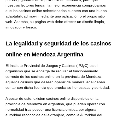
nuestros lectores tengan la mejor experiencia comprobamos
que los casinos online seleccionados cuenten con una buena
adaptabilidad móvil mediante una aplicación o el propio sitio
web. Además, su página web debe ofrecer un diseño limpio,
innovador y fresco.
La legalidad y seguridad de los casinos
online en Mendoza Argentina
El Instituto Provincial de Juegos y Casinos (IPJyC) es el
organismo que se encarga de regular el funcionamiento
correcto de los casinos online en la provincia de Mendoza,
aquellos casinos que deseen operar de manera legal deben
contar con dicha licencia que prueba su honestidad y seriedad.
A pesar de esto, existen casinos online disponibles en la
provincia de Mendoza en Argentina, que pueden operar con
normalidad tras poseer una licencia emitida por alguna
autoridad reconocida del extranjero, como la Autoridad del