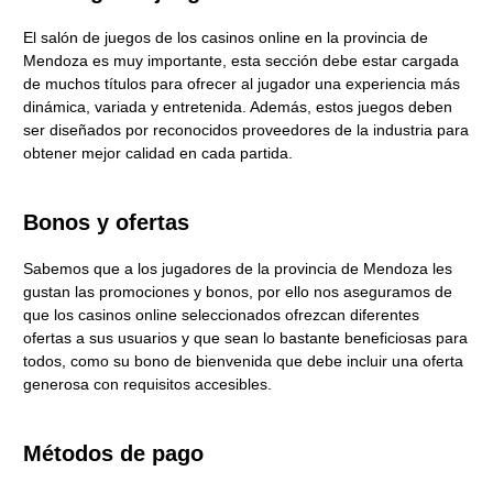
El salón de juegos de los casinos online en la provincia de
Mendoza es muy importante, esta sección debe estar cargada
de muchos títulos para ofrecer al jugador una experiencia más
dinámica, variada y entretenida. Además, estos juegos deben
ser diseñados por reconocidos proveedores de la industria para
obtener mejor calidad en cada partida.
Bonos y ofertas
Sabemos que a los jugadores de la provincia de Mendoza les
gustan las promociones y bonos, por ello nos aseguramos de
que los casinos online seleccionados ofrezcan diferentes
ofertas a sus usuarios y que sean lo bastante beneficiosas para
todos, como su bono de bienvenida que debe incluir una oferta
generosa con requisitos accesibles.
Métodos de pago