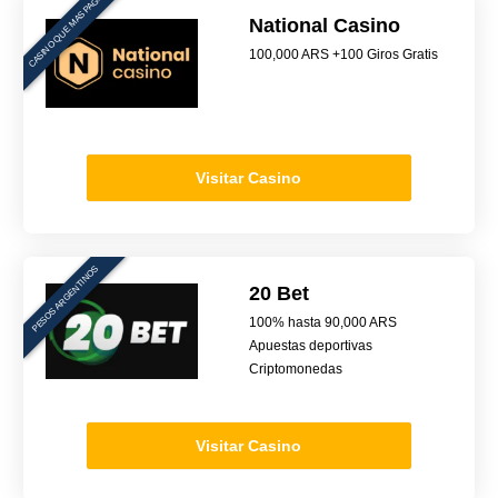
CASINO QUE MAS PAGA
National Casino
100,000 ARS +100 Giros Gratis
Visitar Casino
PESOS ARGENTINOS
20 Bet
100% hasta 90,000 ARS
Apuestas deportivas
Criptomonedas
Visitar Casino