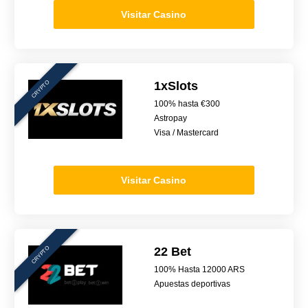
Visitar Casino
CRYPTO
1xSlots
100% hasta €300
Astropay
Visa / Mastercard
Visitar Casino
CRYPTO
22 Bet
100% Hasta 12000 ARS
Apuestas deportivas